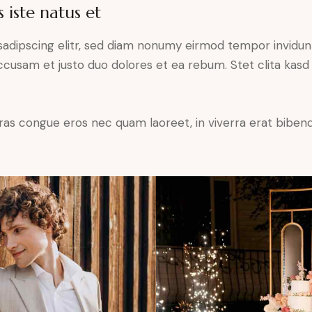
 iste natus et
sadipscing elitr, sed diam nonumy eirmod tempor invidun
accusam et justo duo dolores et ea rebum. Stet clita kas
ras congue eros nec quam laoreet, in viverra erat bibend