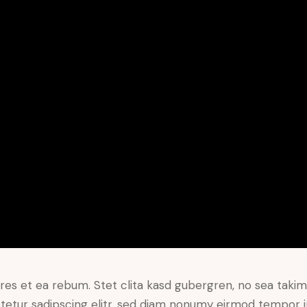
res et ea rebum. Stet clita kasd gubergren, no sea taki
tetur sadipscing elitr, sed diam nonumy eirmod tempor i