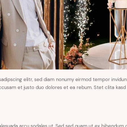
sadipscing elitr, sed diam nonumy eirmod tempor invidun
accusam et justo duo dolores et ea rebum. Stet clita kas
alesuada arcu sodales ut. Sed sed quam ut ex bibendum 