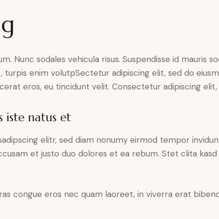
ng
lum. Nunc sodales vehicula risus. Suspendisse id mauris sod
t, turpis enim volutpSectetur adipiscing elit, sed do eius
erat eros, eu tincidunt velit. Consectetur adipiscing elit, 
 iste natus et
sadipscing elitr, sed diam nonumy eirmod tempor invidun
accusam et justo duo dolores et ea rebum. Stet clita kas
ras congue eros nec quam laoreet, in viverra erat bibend