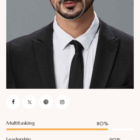
Multitasking
80%
Leadership
90%