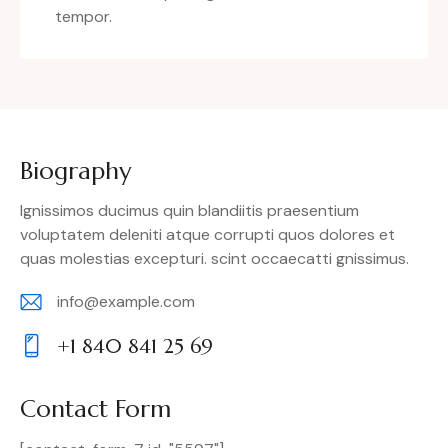
tempor.
Biography
Ignissimos ducimus quin blandiitis praesentium
voluptatem deleniti atque corrupti quos dolores et
quas molestias excepturi. scint occaecatti gnissimus.
info@example.com
E-
+1 840 841 25 69
m
Ph
ail:
on
Contact Form
e: