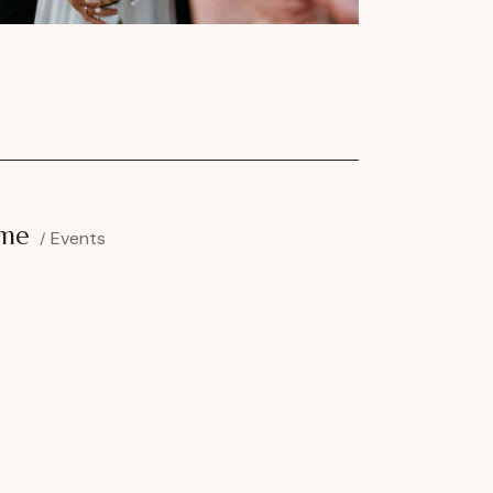
me
Events