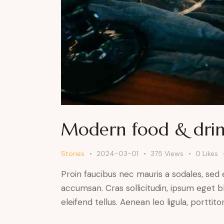
Modern food & drink
Stories
2024-03-01
375
Views
0
Likes
Proin faucibus nec mauris a sodales, sed
accumsan. Cras sollicitudin, ipsum eget b
eleifend tellus. Aenean leo ligula, porttit