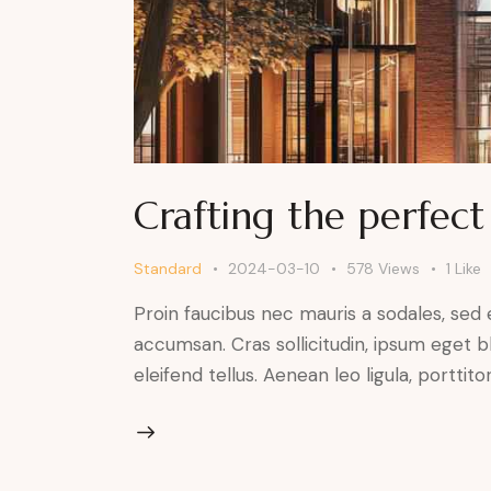
Crafting the perfect 
Standard
2024-03-10
578
Views
1
Like
Proin faucibus nec mauris a sodales, sed
accumsan. Cras sollicitudin, ipsum eget b
eleifend tellus. Aenean leo ligula, porttit