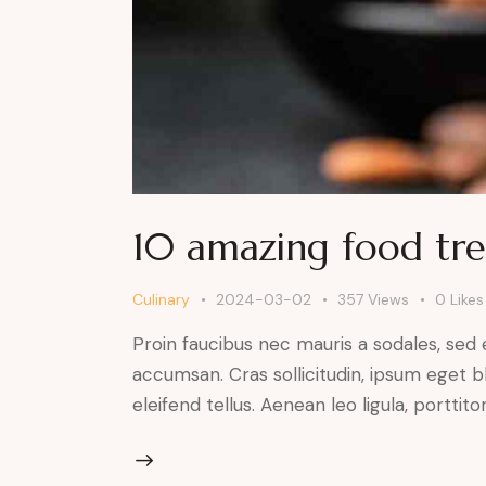
10 amazing food tre
Culinary
2024-03-02
357
Views
0
Likes
Proin faucibus nec mauris a sodales, sed
accumsan. Cras sollicitudin, ipsum eget b
eleifend tellus. Aenean leo ligula, porttit