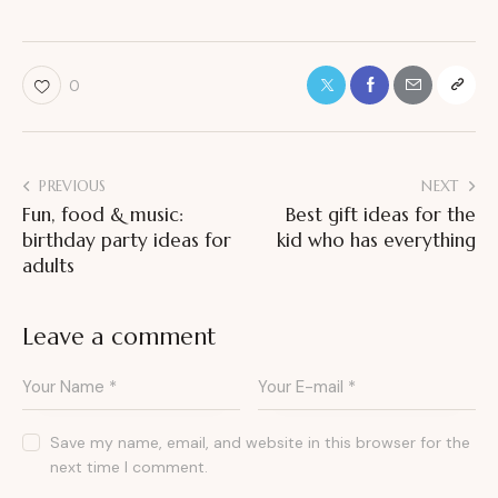
0
Post
PREVIOUS
NEXT
Fun, food & music:
Best gift ideas for the
navigation
birthday party ideas for
kid who has everything
adults
Leave a comment
Save my name, email, and website in this browser for the
next time I comment.