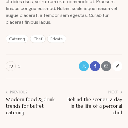
ultricies risus, vel rutrum erat commodo ut. Praesent
finibus congue euismod. Nullam scelerisque massa vel
augue placerat, a tempor sem egestas. Curabitur
placerat finibus lacus.
Catering
Chef
Private
0
Post
PREVIOUS
NEXT
Modern food & drink
Behind the scenes: a day
navigation
trends for buffet
in the life of a personal
catering
chef