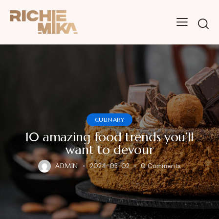
CULINARY
10 amazing food trends you’ll
want to devour
ADMIN
2024-03-02
0
Comments